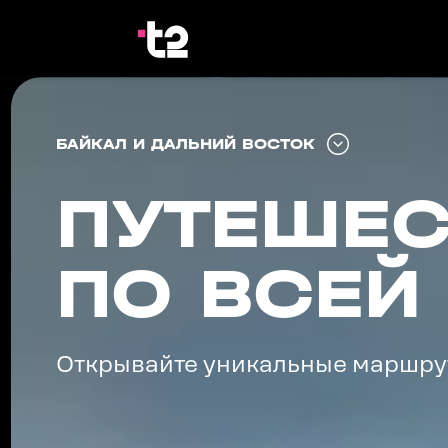
БАЙКАЛ И ДАЛЬНИЙ ВОСТОК
СЕВЕРО-ЗАПАД
ПУТЕШЕС
ЦЕНТРАЛЬНАЯ РОССИЯ
МОСКВА И ПОДМОСКОВЬЕ
ЧЕРНОЗЕМЬЕ
ПО ВСЕЙ
ЮГ
ВОЛГА
УРАЛ
СИБИРЬ
Открывайте уникальные маршрут
БАЙКАЛ И ДАЛЬНИЙ ВОСТОК